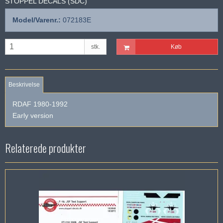
STOPPEL DECALS (SDC)
Model/Varenr.:
072183E
stk.
Køb
Beskrivelse
RDAF 1980-1992
Early version
Relaterede produkter