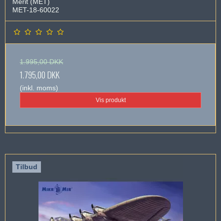
Merit (MET)
MET-18-60022
1.995,00 DKK
1.795,00 DKK
(inkl. moms)
Vis produkt
Tilbud