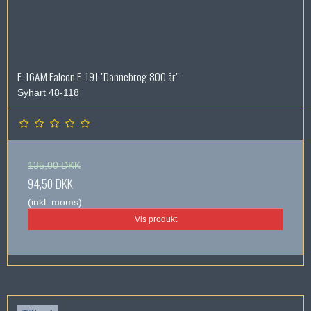
F-16AM Falcon E-191 "Dannebrog 800 år"
Syhart 48-118
135,00 DKK
94,50 DKK
(inkl. moms)
Vis produkt