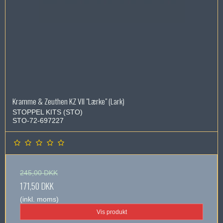
Kramme & Zeuthen KZ VII "Lærke" (Lark)
STOPPEL KITS (STO)
STO-72-697227
245,00 DKK
171,50 DKK
(inkl. moms)
Vis produkt