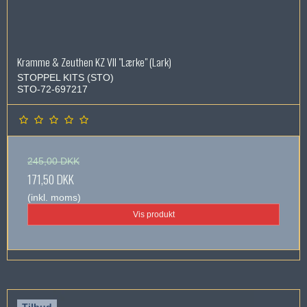
Kramme & Zeuthen KZ VII "Lærke" (Lark)
STOPPEL KITS (STO)
STO-72-697217
245,00 DKK
171,50 DKK
(inkl. moms)
Vis produkt
Tilbud