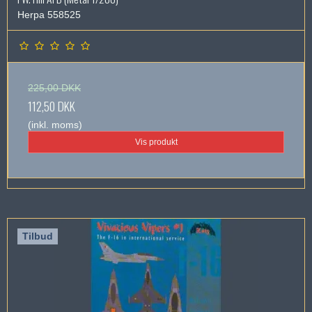
Herpa 558525
225,00 DKK
112,50 DKK
(inkl. moms)
Vis produkt
Tilbud