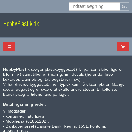
Søg
HobbyPlastik.dk
HobbyPlastik
sælger plastikbyggesæt (fly, panser, skibe, figurer,
biler m.v.) samt tilbehør (maling, lim, decals (herunder løse
kokarder, Dannebrog, tal, bogstaver m.v.)
Vi har diverse byggesæt, men typisk kun i få eksemplarer. Mange
sæt er udgået og er svære at skaffe andre steder. Enkelte sæt
bærer præg af tidens tand på lager.
Betalingsmuligheder
:
Vi modtager
- kontanter, naturligvis
- Mobilepay (61851292),
- Bankoverførsel (Danske Bank, Reg.nr. 1551, konto nr.
4560840357)