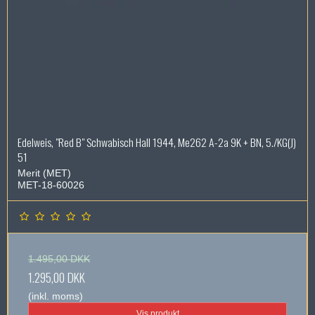
Edelweis, "Red B" Schwabisch Hall 1944, Me262 A-2a 9K + BN, 5./KG(J)
51
Merit (MET)
MET-18-60026
1.495,00 DKK
1.295,00 DKK
(inkl. moms)
Vis produkt