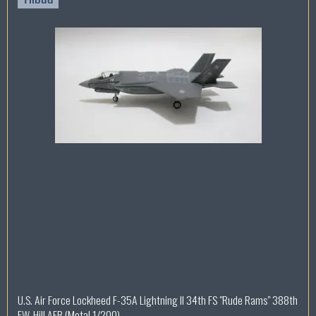
U.S. Air Force Lockheed F-35A Lightning II 34th FS "Rude Rams" 388th
FW. Hill AFB (Metal 1/200)