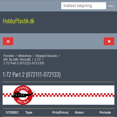
Søg
HobbyPlastik.dk
Forside
/
Webshop
/
Stoppel Decals
/
Mil. fly (Mil. Aircraft)
/
1:72
/
1:72 Part 2 (072111-072133)
1:72 Part 2 (072111-072133)
STODEC
Type
Pris(Price)
Notes
Periode