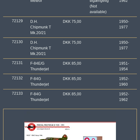
Meteor
tilgængelig
1962
(Not
available)
72129
D.H.
DKK 75,00
1950-
Chipmunk T
1977
Mk.20/21
72130
D.H.
DKK 75,00
1950-
Chipmunk T
1977
Mk.20/21
72131
F-84E/G
DKK 85,00
1951-
Thunderjet
1954
72132
F-84G
DKK 85,00
1952-
Thunderjet
1960
72133
F-84G
DKK 85,00
1952-
Thunderjet
1962