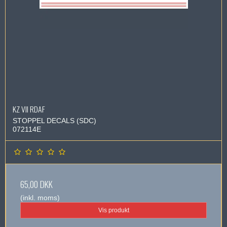
KZ VII RDAF
STOPPEL DECALS (SDC)
072114E
65,00 DKK
(inkl. moms)
Vis produkt