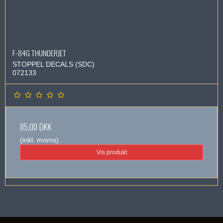
F-84G THUNDERJET
STOPPEL DECALS (SDC)
072133
85,00 DKK
(inkl. moms)
Vis produkt