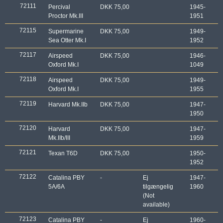
72111
Percival
DKK 75,00
1945-
Proctor Mk.III
1951
72115
Supermarine
DKK 75,00
1949-
Sea Otter Mk.I
1952
72117
Airspeed
DKK 75,00
1946-
Oxford Mk.I
1049
72118
Airspeed
DKK 75,00
1949-
Oxford Mk.I
1955
72119
Harvard Mk.IIb
DKK 75,00
1947-
1950
72120
Harvard
DKK 75,00
1947-
Mk.IIb/III
1959
72121
Texan T6D
DKK 75,00
1950-
1952
72122
Catalina PBY
-
Ej
1947-
5A/6A
tilgængelig
1960
(Not
available)
72123
Catalina PBY
-
Ej
1960-