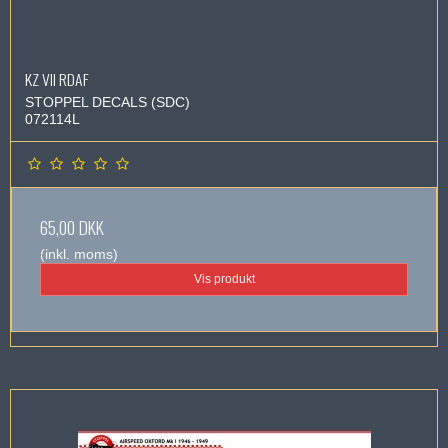
KZ VII RDAF
STOPPEL DECALS (SDC)
072114L
65,00 DKK
(inkl. moms)
Vis produkt