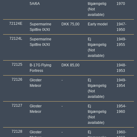
5A/6A
tilgængelig
1970
(Not
available)
72124E
Supermarine
DKK 75,00
Early model
1947-
Spitfire IX/XI
1950
72124L
Supermarine
Ej
1949-
Spitfire IX/XI
tilgængelig
1955
(Not
available)
72125
B-17G Flying
DKK 85,00
1948-
Fortress
1953
72126
Gloster
-
Ej
1949-
Meteor
tilgængelig
1954
(Not
available)
72127
Gloster
-
Ej
1954-
Meteor
tilgængelig
1960
(Not
available)
72128
Gloster
-
Ej
1960-