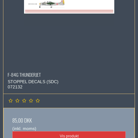
F-84G THUNDERJET
STOPPEL DECALS (SDC)
072132
85,00 DKK
(inkl. moms)
Vis produkt