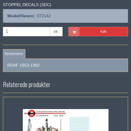
STOPPEL DECALS (SDC)
Model/Varenr.:
072142
stk.
Køb
Beskrivelse
RDAF 1953-1982
Relaterede produkter