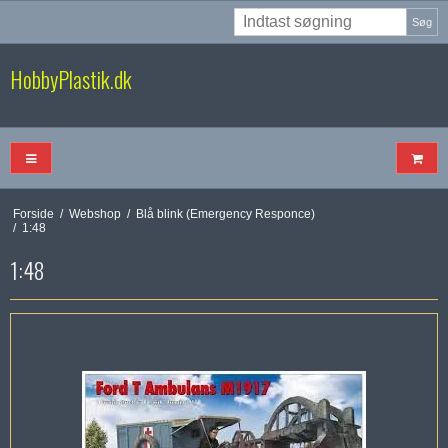
Søg
HobbyPlastik.dk
Forside
/
Webshop
/
Blå blink (Emergency Responce)
/
1:48
1:48