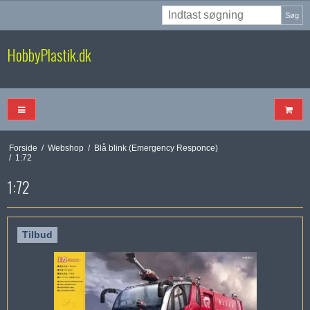
Søg
HobbyPlastik.dk
Forside
/
Webshop
/
Blå blink (Emergency Responce)
/
1:72
1:72
Tilbud