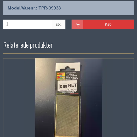
Model/Varenr.:
TPR-09938
stk.
Køb
Relaterede produkter