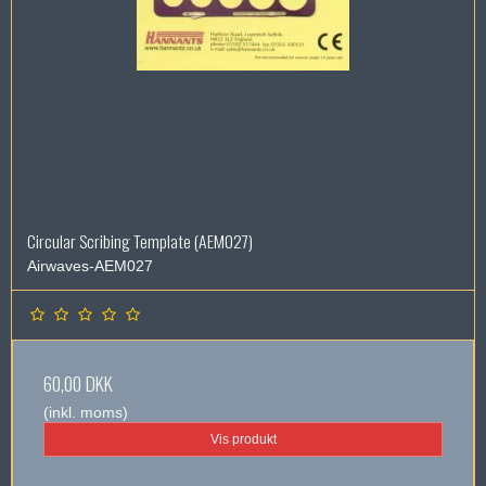
Circular Scribing Template (AEM027)
Airwaves-AEM027
60,00 DKK
(inkl. moms)
Vis produkt