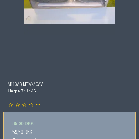
M113A3 MTW/ACAV
Herpa 741446
85,00 DKK
59,50 DKK