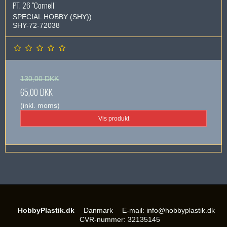
PT. 26 "Cornell"
SPECIAL HOBBY (SHY))
SHY-72-72038
130,00 DKK
65,00 DKK
(inkl. moms)
Vis produkt
HobbyPlastik.dk
Danmark
E-mail
:
info@hobbyplastik.dk
CVR-nummer
:
32135145