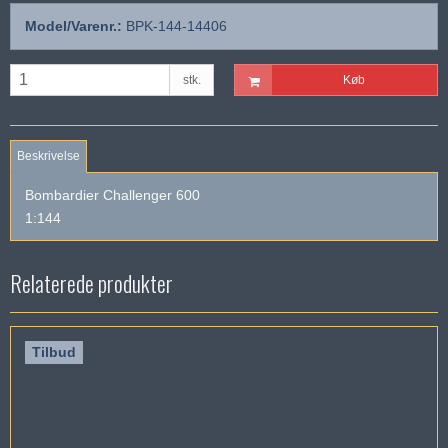
Model/Varenr.:
BPK-144-14406
stk.
Køb
Beskrivelse
Bombardier Challenger 600
1:144
Relaterede produkter
Tilbud