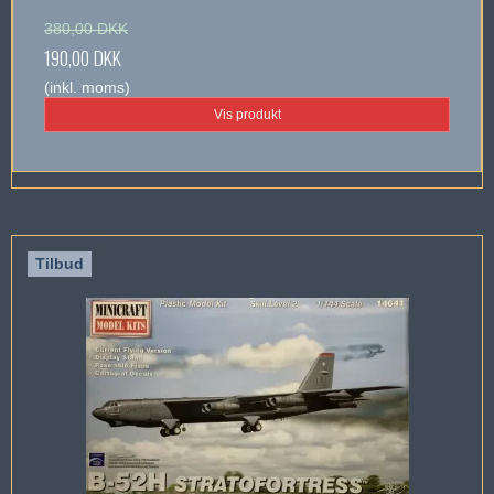
380,00 DKK
190,00 DKK
(inkl. moms)
Vis produkt
Tilbud