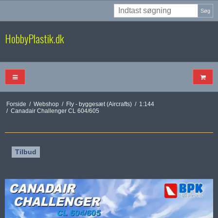
Søg
HobbyPlastik.dk
Forside
/
Webshop
/
Fly - byggesæt (Aircrafts)
/
1:144
/
Canadair Challenger CL 604/605
Tilbud