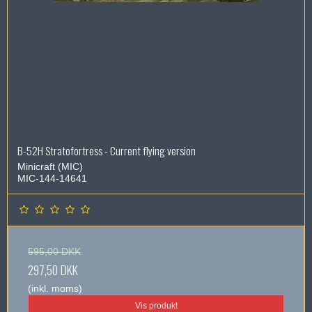
B-52H Stratofortress - Current flying version
Minicraft (MIC)
MIC-144-14641
595,00 DKK
297,50 DKK
(inkl. moms)
Vis produkt