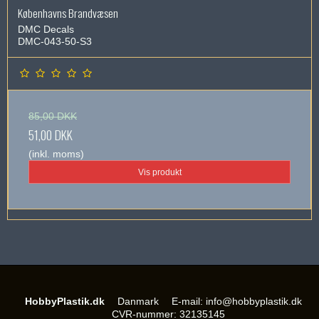
Københavns Brandvæsen
DMC Decals
DMC-043-50-S3
85,00 DKK
51,00 DKK
(inkl. moms)
Vis produkt
HobbyPlastik.dk
Danmark
E-mail
:
info@hobbyplastik.dk
CVR-nummer
:
32135145