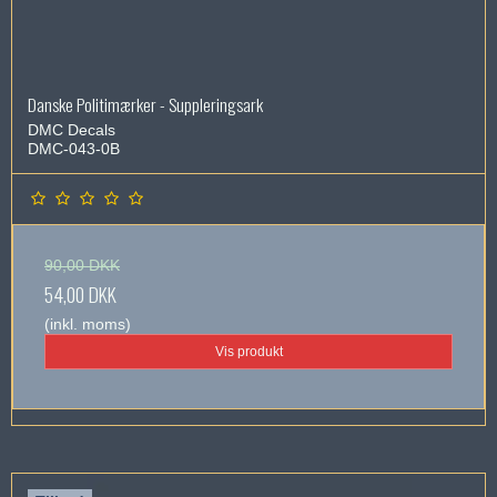
Danske Politimærker - Suppleringsark
DMC Decals
DMC-043-0B
90,00 DKK
54,00 DKK
(inkl. moms)
Vis produkt