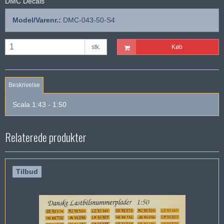
DMC Decals
Model/Varenr.:
DMC-043-50-S4
stk.
Køb
Beskrivelse
Scala 1:43 - 1:50
Relaterede produkter
Tilbud