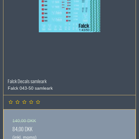
Falck Decals samleark
Falck 043-50 samleark
140,00 DKK
84,00 DKK
(inkl. moms)