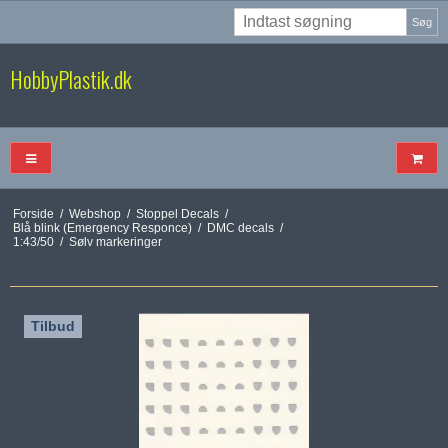
Søg
HobbyPlastik.dk
Forside
/
Webshop
/
Stoppel Decals
/
Blå blink (Emergency Responce)
/
DMC decals
/
1:43/50
/
Sølv markeringer
Tilbud