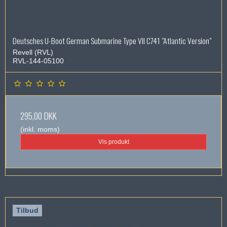
Deutsches U-Boot German Submarine Type VII C741 "Atlantic Version"
Revell (RVL)
RVL-144-05100
295,00 DKK
(inkl. moms)
Vis produkt
Tilbud