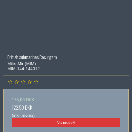
British submarines Resurgam
MikroMir (MIM)
MIM-144-144012
175,00 DKK
122,50 DKK
(inkl. moms)
Vis produkt