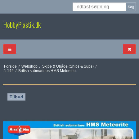
Søg
HobbyPlastik.dk
Forside
/
Webshop
/
Skibe & Ubåde (Ships & Subs)
/
1:144
/
British submarines HMS Meteroite
Tilbud