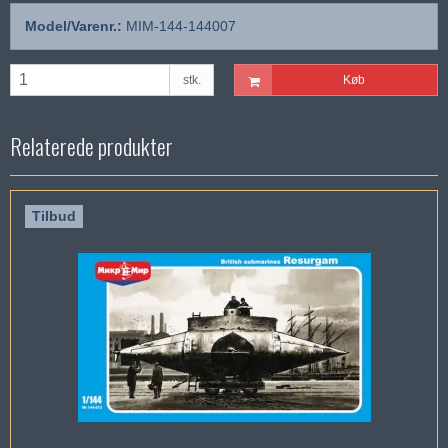
Model/Varenr.:
MIM-144-144007
stk.
Køb
Relaterede produkter
Tilbud