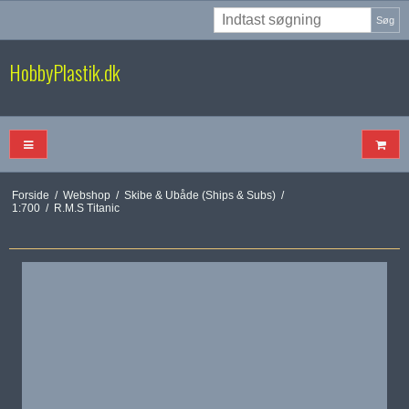
Søg
HobbyPlastik.dk
Forside
/
Webshop
/
Skibe & Ubåde (Ships & Subs)
/
1:700
/
R.M.S Titanic