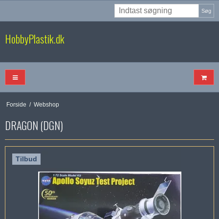
Søg
HobbyPlastik.dk
Forside
/
Webshop
DRAGON (DGN)
Tilbud