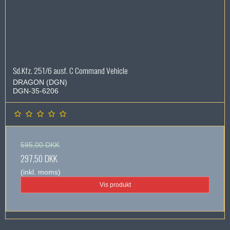
Sd.Kfz. 251/6 ausf. C Command Vehicle
DRAGON (DGN)
DGN-35-6206
595,00 DKK
297,50 DKK
(inkl. moms)
Vis produkt