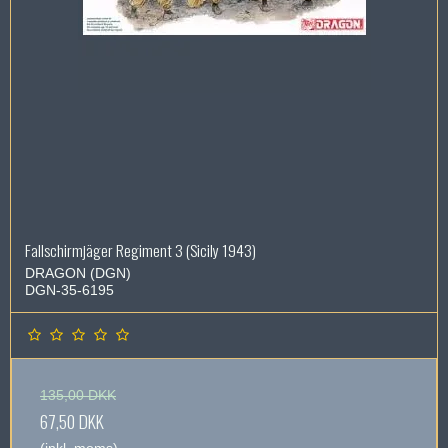
Fallschirmjäger Regiment 3 (Sicily 1943)
DRAGON (DGN)
DGN-35-6195
135,00 DKK
67,50 DKK
(inkl. moms)