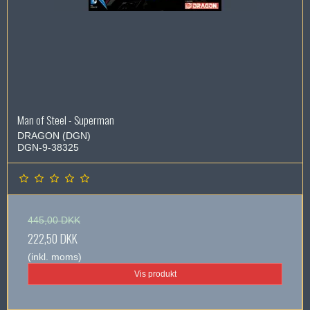
Man of Steel - Superman
DRAGON (DGN)
DGN-9-38325
445,00 DKK
222,50 DKK
(inkl. moms)
Vis produkt