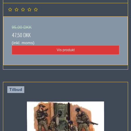
95,00 DKK
47,50 DKK
(inkl. moms)
Vis produkt
Tilbud