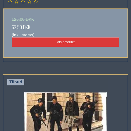
125,00 DKK
62,50 DKK
(inkl. moms)
Vis produkt
Tilbud