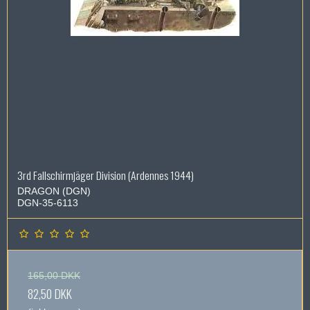
3rd Fallschirmjäger Division (Ardennes 1944)
DRAGON (DGN)
DGN-35-6113
165,00 DKK
82,50 DKK