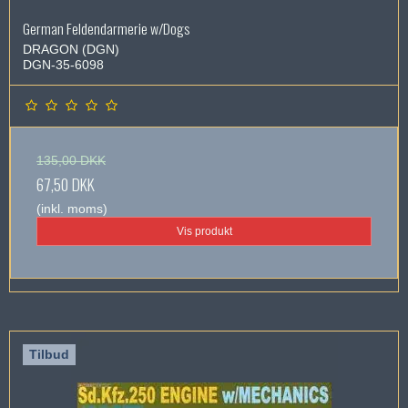
German Feldendarmerie w/Dogs
DRAGON (DGN)
DGN-35-6098
135,00 DKK
67,50 DKK
(inkl. moms)
Vis produkt
Tilbud