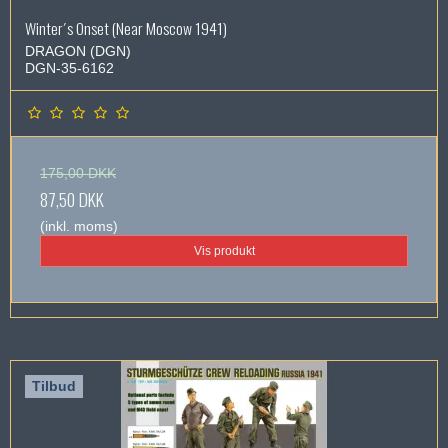
Winter´s Onset (Near Moscow 1941)
DRAGON (DGN)
DGN-35-6162
175,00 DKK
87,50 DKK
(inkl. moms)
Vis produkt
Tilbud